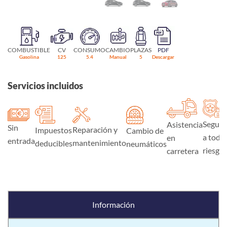
COMBUSTIBLE
CV
CONSUMO
CAMBIO
PLAZAS
PDF
Gasolina
125
5.4
Manual
5
Descargar
Servicios incluidos
Seguro
Asistencia
Sin
Reparación y
Impuestos
Cambio de
a todo
en
entrada
mantenimiento
deducibles
neumáticos
riesgo
carretera
Información