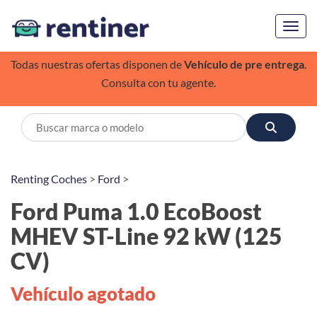
Toggl
Todas nuestras ofertas disponen de
Vehículo de pre entrega
.
Consulta con tu agente.
Renting Coches
>
Ford
>
Ford Puma 1.0 EcoBoost
MHEV ST-Line 92 kW (125
CV)
Vehículo agotado