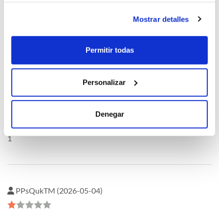
Mostrar detalles
oQHnWnkU (2026-05-04)
Permitir todas
1
Personalizar
oQHnWnkU (2026-05-04)
Denegar
1
PPsQukTM (2026-05-04)