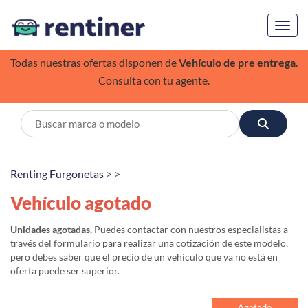
Toggl
Todas nuestras ofertas disponen de
Vehículo de pre entrega
.
Consulta con tu agente.
Renting Furgonetas
> >
Vehículo agotado
Unidades agotadas.
Puedes contactar con nuestros especialistas a
través del formulario para realizar una cotización de este modelo,
pero debes saber que el precio de un vehículo que ya no está en
oferta puede ser superior.
Agotado