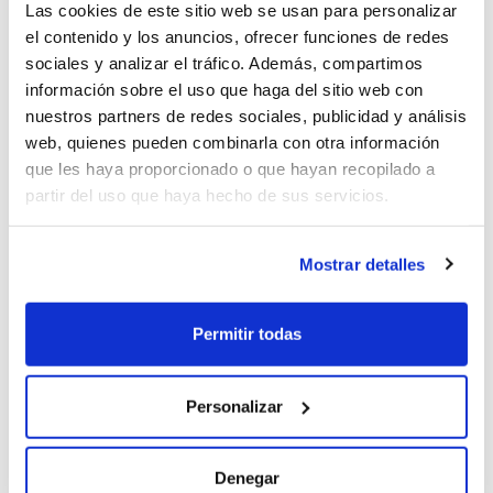
Las cookies de este sitio web se usan para personalizar
el contenido y los anuncios, ofrecer funciones de redes
sociales y analizar el tráfico. Además, compartimos
información sobre el uso que haga del sitio web con
oQHnWnkU (2026-05-04)
nuestros partners de redes sociales, publicidad y análisis
web, quienes pueden combinarla con otra información
que les haya proporcionado o que hayan recopilado a
1
partir del uso que haya hecho de sus servicios.
Mostrar detalles
PPsQukTM (2026-05-04)
Permitir todas
1
Personalizar
Denegar