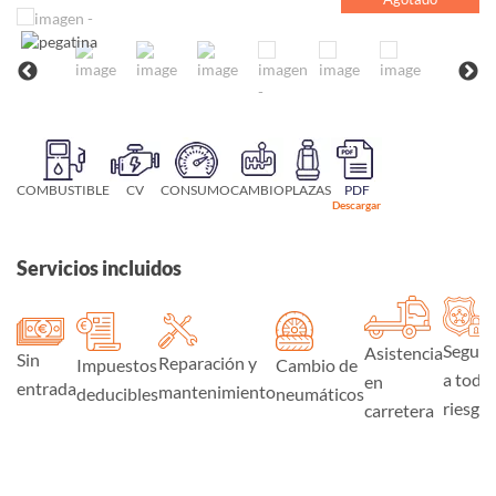
COMBUSTIBLE
CV
CONSUMO
CAMBIO
PLAZAS
PDF
Descargar
Servicios incluidos
Seguro
Asistencia
Sin
Reparación y
Impuestos
Cambio de
a todo
en
entrada
mantenimiento
deducibles
neumáticos
riesgo
carretera