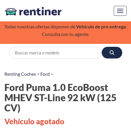
Toggl
Todas nuestras ofertas disponen de
Vehículo de pre entrega
.
Consulta con tu agente.
Renting Coches
>
Ford
>
Ford Puma 1.0 EcoBoost
MHEV ST-Line 92 kW (125
CV)
Vehículo agotado