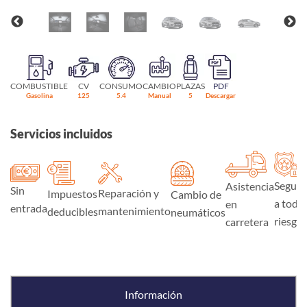
COMBUSTIBLE
CV
CONSUMO
CAMBIO
PLAZAS
PDF
Gasolina
125
5.4
Manual
5
Descargar
Servicios incluidos
Seguro
Asistencia
Sin
Reparación y
Impuestos
Cambio de
a todo
en
entrada
mantenimiento
deducibles
neumáticos
riesgo
carretera
Información