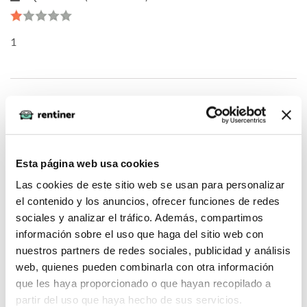
1
oQHnWnkU (2026-05-04)
1*973*968*0
Esta página web usa cookies
Las cookies de este sitio web se usan para personalizar
el contenido y los anuncios, ofrecer funciones de redes
sociales y analizar el tráfico. Además, compartimos
oQHnWnkU (2026-05-04)
información sobre el uso que haga del sitio web con
nuestros partners de redes sociales, publicidad y análisis
web, quienes pueden combinarla con otra información
DNHgzm0w
que les haya proporcionado o que hayan recopilado a
partir del uso que haya hecho de sus servicios.