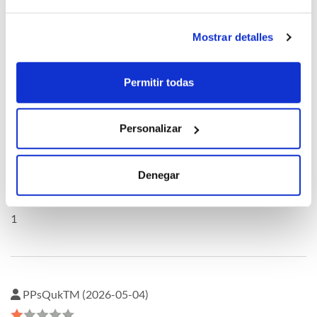
Mostrar detalles
oQHnWnkU (2026-05-04)
Permitir todas
1
Personalizar
oQHnWnkU (2026-05-04)
Denegar
1
PPsQukTM (2026-05-04)