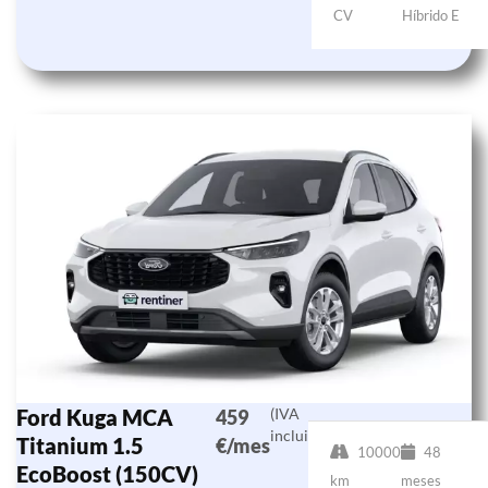
CV
Híbrido E
Ford Kuga MCA
(IVA
459
incluido)
Titanium 1.5
€/mes
10000
48
EcoBoost (150CV)
km
meses