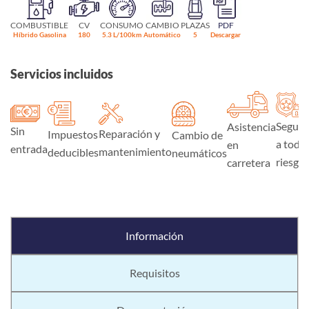
COMBUSTIBLE
CV
CONSUMO
CAMBIO
PLAZAS
PDF
Híbrido Gasolina
180
5.3 L/100km
Automático
5
Descargar
Servicios incluidos
Seguro
Asistencia
Sin
Reparación y
Impuestos
Cambio de
a todo
en
entrada
mantenimiento
deducibles
neumáticos
riesgo
carretera
Información
Requisitos