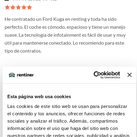
He contratado un Ford Kuga en renting y toda ha sido
perfecto. El coche es cómodo, espacioso y tiene un manejo
suave. La tecnología de infotainment es fácil de usar y muy
útil para mantenerse conectado. Lo recomiendo para este
tipo de contratos.
Carolina Pérez (2022-02-07)
Esta página web usa cookies
El Ford Kuga es un fabuloso coche para aquellos que buscan
Las cookies de este sitio web se usan para personalizar
un vehículo con una relación calidad/precio excelente. El
el contenido y los anuncios, ofrecer funciones de redes
diseño es moderno y elegante, con una gran cantidad de
sociales y analizar el tráfico. Además, compartimos
características de seguridad para mantenerte seguro. El
información sobre el uso que haga del sitio web con
interior es cómodo, con un buen espacio para los pasajeros y
nuestros partners de redes sociales, publicidad y análisis