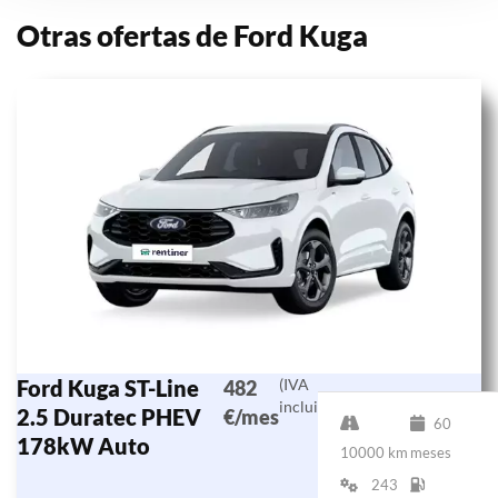
Otras ofertas de Ford Kuga
Ford Kuga ST-Line
(IVA
482
incluido)
2.5 Duratec PHEV
€/mes
60
178kW Auto
10000 km
meses
243