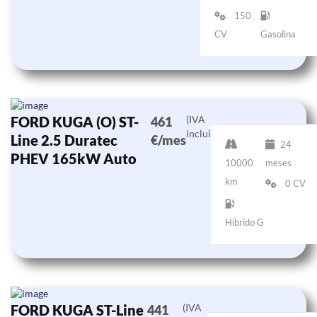
150
CV
Gasolina
FORD KUGA (O) ST-
(IVA
461
incluido)
Line 2.5 Duratec
€/mes
24
PHEV 165kW Auto
10000
meses
km
0 CV
Híbrido G
FORD KUGA ST-Line
(IVA
441