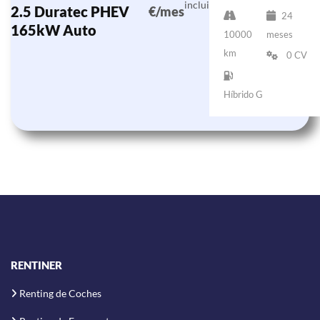
incluido)
2.5 Duratec PHEV
€/mes
24
165kW Auto
10000
meses
km
0 CV
Híbrido G
RENTINER
Renting de Coches