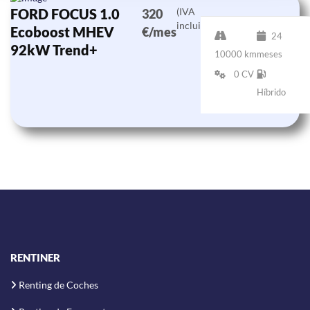
FORD FOCUS 1.0
(IVA
320
incluido)
Ecoboost MHEV
€/mes
24
92kW Trend+
10000 km
meses
0 CV
Híbrido
RENTINER
Renting de Coches