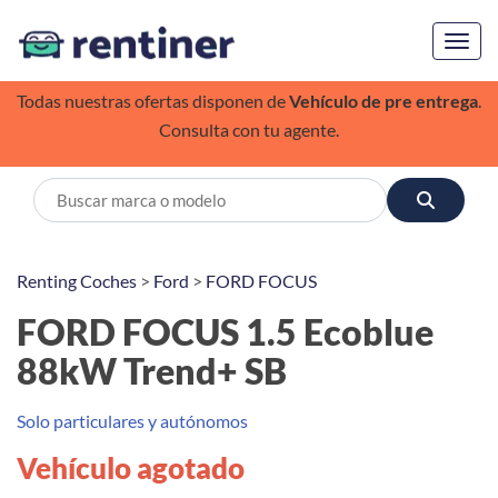
Toggl
Todas nuestras ofertas disponen de
Vehículo de pre entrega
.
Consulta con tu agente.
Renting Coches
>
Ford
>
FORD FOCUS
FORD FOCUS 1.5 Ecoblue
88kW Trend+ SB
Solo particulares y autónomos
Vehículo agotado