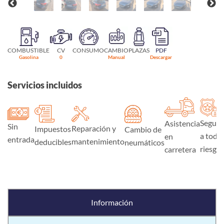
COMBUSTIBLE
CV
CONSUMO
CAMBIO
PLAZAS
PDF
Gasolina
0
Manual
Descargar
Servicios incluidos
Seguro
Asistencia
Sin
Reparación y
Impuestos
Cambio de
a todo
en
entrada
mantenimiento
deducibles
neumáticos
riesgo
carretera
Información