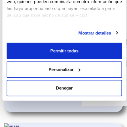
web, quienes pueden combinarla con otra información que
incluido)
Ecoblue 88kW
€/mes
10000
24
les haya proporcionado o que hayan recopilado a partir
Titanium
del uso que haya hecho de sus servicios.
km
meses
0 CV
Gasolina
Mostrar detalles
Permitir todas
FORD FOCUS 1.0
(IVA
339
Personalizar
incluido)
Ecoboost MHEV
€/mes
24
92kW Trend+
10000 km
meses
Denegar
0 CV
Híbrido