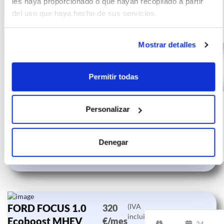
km
meses
les haya proporcionado o que hayan recopilado a partir
del uso que haya hecho de sus servicios.
0 CV
Gasolina
Mostrar detalles
Permitir todas
FORD FOCUS 1.0
(IVA
339
incluido)
Ecoboost MHEV
€/mes
24
Personalizar
92kW Trend+
10000 km
meses
0 CV
Denegar
Híbrido
FORD FOCUS 1.0
(IVA
320
incluido)
Ecoboost MHEV
€/mes