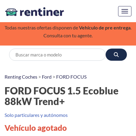
Toggl
Todas nuestras ofertas disponen de
Vehículo de pre entrega
.
Consulta con tu agente.
Renting Coches
>
Ford
>
FORD FOCUS
FORD FOCUS 1.5 Ecoblue
88kW Trend+
Solo particulares y autónomos
Vehículo agotado