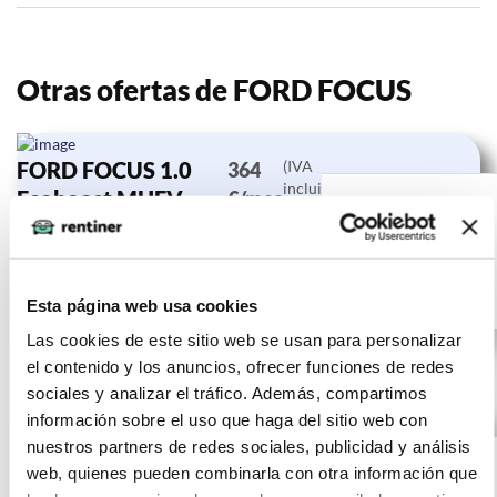
Otras ofertas de FORD FOCUS
FORD FOCUS 1.0
(IVA
364
incluido)
Ecoboost MHEV
€/mes
24
92kW ST-Line
10000 km
meses
0 CV
Híbrido
Esta página web usa cookies
Las cookies de este sitio web se usan para personalizar
el contenido y los anuncios, ofrecer funciones de redes
sociales y analizar el tráfico. Además, compartimos
información sobre el uso que haga del sitio web con
FORD FOCUS 1.5
(IVA
337
nuestros partners de redes sociales, publicidad y análisis
incluido)
Ecoblue 88kW
€/mes
10000
24
web, quienes pueden combinarla con otra información que
Titanium