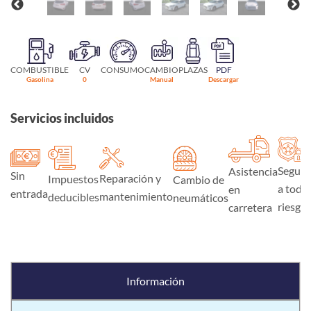
COMBUSTIBLE
CV
CONSUMO
CAMBIO
PLAZAS
PDF
Gasolina
0
Manual
Descargar
Servicios incluidos
Seguro
Asistencia
Sin
Reparación y
Impuestos
Cambio de
a todo
en
entrada
mantenimiento
deducibles
neumáticos
riesgo
carretera
Información