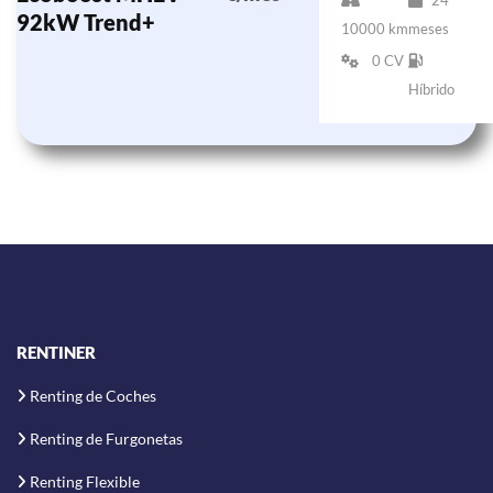
24
92kW Trend+
10000 km
meses
0 CV
Híbrido
RENTINER
Renting de Coches
Renting de Furgonetas
Renting Flexible