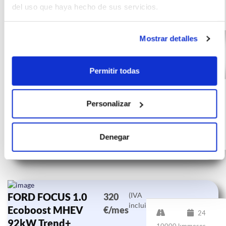
0 CV
del uso que haya hecho de sus servicios.
Gasolina
Mostrar detalles
Permitir todas
FORD FOCUS 1.0
(IVA
339
incluido)
Ecoboost MHEV
€/mes
24
92kW Trend+
Personalizar
10000 km
meses
0 CV
Híbrido
Denegar
FORD FOCUS 1.0
(IVA
320
incluido)
Ecoboost MHEV
€/mes
24
92kW Trend+