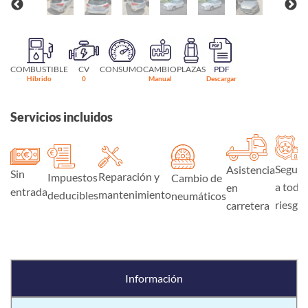
COMBUSTIBLE
CV
CONSUMO
CAMBIO
PLAZAS
PDF
Híbrido
0
Manual
Descargar
Servicios incluidos
Seguro
Asistencia
Sin
Reparación y
Impuestos
Cambio de
a todo
en
entrada
mantenimiento
deducibles
neumáticos
riesgo
carretera
Información