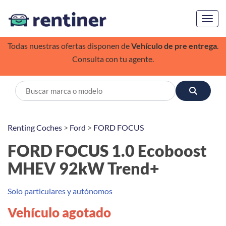
Toggl
Todas nuestras ofertas disponen de
Vehículo de pre entrega
.
Consulta con tu agente.
Renting Coches
>
Ford
>
FORD FOCUS
FORD FOCUS 1.0 Ecoboost
MHEV 92kW Trend+
Solo particulares y autónomos
Vehículo agotado