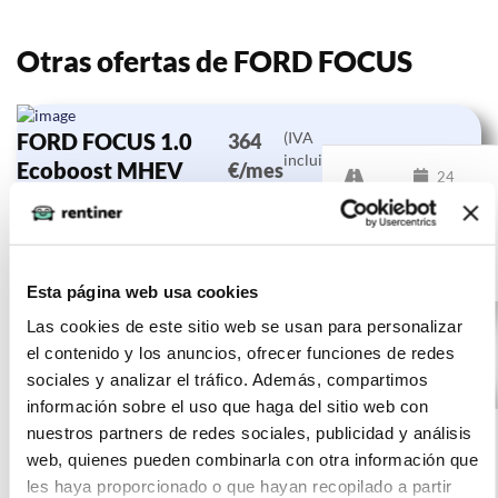
Otras ofertas de FORD FOCUS
FORD FOCUS 1.0
(IVA
364
incluido)
Ecoboost MHEV
€/mes
24
92kW ST-Line
10000 km
meses
0 CV
Híbrido
Esta página web usa cookies
Las cookies de este sitio web se usan para personalizar
el contenido y los anuncios, ofrecer funciones de redes
sociales y analizar el tráfico. Además, compartimos
FORD FOCUS 1.5
(IVA
337
información sobre el uso que haga del sitio web con
incluido)
Ecoblue 88kW
€/mes
nuestros partners de redes sociales, publicidad y análisis
10000
24
Titanium
web, quienes pueden combinarla con otra información que
km
meses
les haya proporcionado o que hayan recopilado a partir