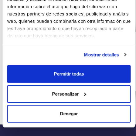
información sobre el uso que haga del sitio web con
Otras ofertas de FORD FIESTA
nuestros partners de redes sociales, publicidad y análisis
web, quienes pueden combinarla con otra información que
les haya proporcionado o que hayan recopilado a partir
FORD FIESTA 1.0
(IVA
352
del uso que haya hecho de sus servicios.
incluido)
EcoBoost MHEV
€/mes
24
92kW(125CV) ST-
10000
meses
Line 5p
Mostrar detalles
km
125
CV
Permitir todas
Híbrido
Personalizar
Denegar