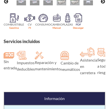
COMBUSTIBLE
CV
CONSUMO
CAMBIO
PLAZAS
PDF
Gasolina
75
Manual
Descargar
Servicios incluidos
Seguro
Asistencia
Sin
Reparación y
Impuestos
Cambio de
a todo
en
entrada
mantenimiento
deducibles
neumáticos
riesgo
carretera
Información