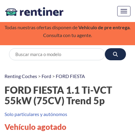
Toggl
Todas nuestras ofertas disponen de
Vehículo de pre entrega
.
Consulta con tu agente.
Renting Coches
>
Ford
>
FORD FIESTA
FORD FIESTA 1.1 Ti-VCT
55kW (75CV) Trend 5p
Solo particulares y autónomos
Vehículo agotado