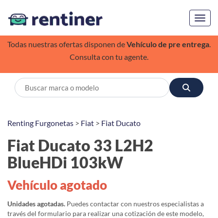
Toggl
Todas nuestras ofertas disponen de
Vehículo de pre entrega
.
Consulta con tu agente.
Renting Furgonetas
>
Fiat
>
Fiat Ducato
Fiat Ducato 33 L2H2
BlueHDi 103kW
Vehículo agotado
Unidades agotadas.
Puedes contactar con nuestros especialistas a
través del formulario para realizar una cotización de este modelo,