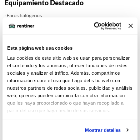
Equipamiento Destacado
-Faros halógenos
-Sistema de sonido de alta calidad
-Asientos deportivos
-Volante multifunción
-Llantas de aleación de diseño exclusivo
Esta página web usa cookies
-Sensor de luz ambiental
Las cookies de este sitio web se usan para personalizar
el contenido y los anuncios, ofrecer funciones de redes
sociales y analizar el tráfico. Además, compartimos
Comfort
información sobre el uso que haga del sitio web con
nuestros partners de redes sociales, publicidad y análisis
web, quienes pueden combinarla con otra información
que les haya proporcionado o que hayan recopilado a
Seguridad
partir del uso que haya hecho de sus servicios.
Mostrar detalles