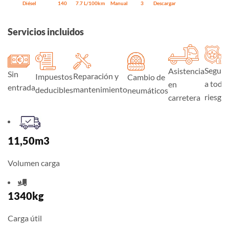
Diésel
140
7.7 L/100km
Manual
3
Descargar
Servicios incluidos
Seguro
Asistencia
Sin
Reparación y
Impuestos
Cambio de
a todo
en
entrada
mantenimiento
deducibles
neumáticos
riesgo
carretera
11,50m3
Volumen carga
1340kg
Carga útil