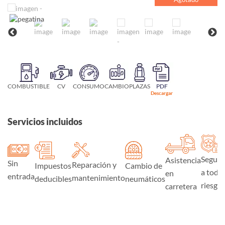
COMBUSTIBLE
CV
CONSUMO
CAMBIO
PLAZAS
PDF
Descargar
Servicios incluidos
Seguro
Asistencia
Sin
Reparación y
Impuestos
Cambio de
a todo
en
entrada
mantenimiento
deducibles
neumáticos
riesgo
carretera