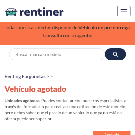
Toggl
Todas nuestras ofertas disponen de
Vehículo de pre entrega
.
Consulta con tu agente.
Renting Furgonetas
> >
Vehículo agotado
Unidades agotadas.
Puedes contactar con nuestros especialistas a
través del formulario para realizar una cotización de este modelo,
pero debes saber que el precio de un vehículo que ya no está en
oferta puede ser superior.
Agotado