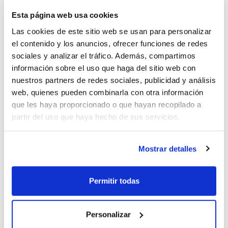
Esta página web usa cookies
oQHnWnkU (2026-05-04)
Las cookies de este sitio web se usan para personalizar
el contenido y los anuncios, ofrecer funciones de redes
1
sociales y analizar el tráfico. Además, compartimos
información sobre el uso que haga del sitio web con
nuestros partners de redes sociales, publicidad y análisis
web, quienes pueden combinarla con otra información
que les haya proporcionado o que hayan recopilado a
oQHnWnkU (2026-05-04)
partir del uso que haya hecho de sus servicios.
1
Mostrar detalles
Permitir todas
PPsQukTM (2026-05-04)
Personalizar
1