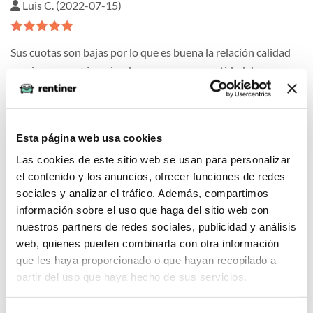
Luis C. (2022-07-15)
Sus cuotas son bajas por lo que es buena la relación calidad
precio, pues está equipado con una gran cantidad de
características de lujo, como el sistema de entretenimiento, el
sistema de navegación y los asientos delanteros con
calefacción.
Esta página web usa cookies
Las cookies de este sitio web se usan para personalizar
el contenido y los anuncios, ofrecer funciones de redes
sociales y analizar el tráfico. Además, compartimos
Margot (2022-03-12)
información sobre el uso que haga del sitio web con
nuestros partners de redes sociales, publicidad y análisis
web, quienes pueden combinarla con otra información
Para su precio me ha sorprendido gratamente. El exterior es
que les haya proporcionado o que hayan recopilado a
bonito y el interior es cómodo, con materiales de buena
partir del uso que haya hecho de sus servicios.
calidad, tiene buen comportamiento en carretera.