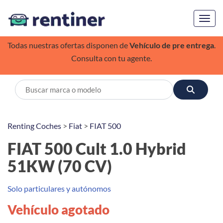
Toggl
Todas nuestras ofertas disponen de
Vehículo de pre entrega
.
Consulta con tu agente.
Renting Coches
>
Fiat
>
FIAT 500
FIAT 500 Cult 1.0 Hybrid
51KW (70 CV)
Solo particulares y autónomos
Vehículo agotado