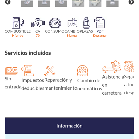
COMBUSTIBLE
CV
CONSUMO
CAMBIO
PLAZAS
PDF
Híbrido
70
Manual
Descargar
Servicios incluidos
Seguro
Asistencia
Sin
Reparación y
Impuestos
Cambio de
a todo
en
entrada
mantenimiento
deducibles
neumáticos
riesgo
carretera
Información