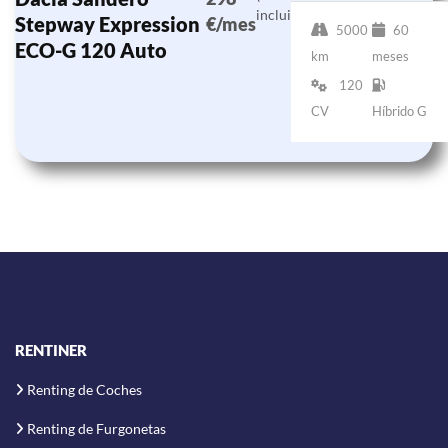
incluido)
Stepway Expression
€/mes
5000
60
ECO-G 120 Auto
km
meses
120
CV
Híbrido G
RENTINER
Renting de Coches
Renting de Furgonetas