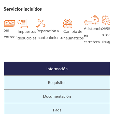
Servicios incluidos
Seguro
Asistencia
Sin
Reparación y
Impuestos
Cambio de
a todo
en
entrada
mantenimiento
deducibles
neumáticos
riesgo
carretera
Información
Requisitos
Documentación
Faqs