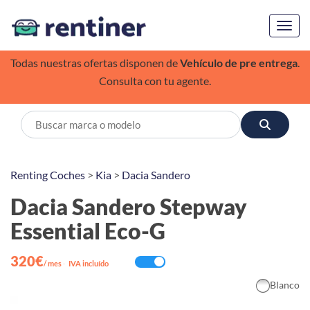
Toggl
Todas nuestras ofertas disponen de
Vehículo de pre entrega
.
Consulta con tu agente.
Renting Coches
>
Kia
>
Dacia Sandero
Dacia Sandero Stepway
Essential Eco-G
320€
/ mes
·
IVA incluído
Blanco