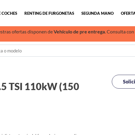
E COCHES
RENTING DE FURGONETAS
SEGUNDA MANO
OFERTA
stras ofertas disponen de
Vehículo de pre entrega
. Consulta con
Solic
 TSI 110kW (150