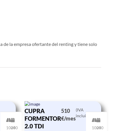
a de la empresa ofertante del renting y tiene solo
CUPRA
(IVA
510
ido)
incluido)
FORMENTOR
€/mes
2.0 TDI
10000
24
10000
24