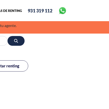
931 319 112
S DE RENTING
 tu agente.
itar renting