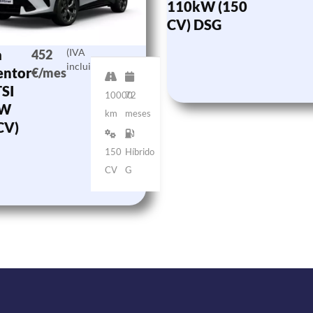
110kW (150
CV) DSG
a
(IVA
452
incluido)
entor
€/mes
TSI
10000
72
kW
km
meses
CV)
150
Híbrido
CV
G