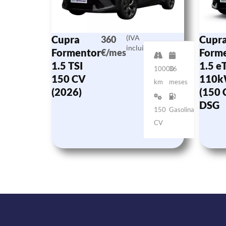
Cupra
(IVA
Cupr
360
incluido)
Formentor
Form
€/mes
1.5 TSI
1.5 e
10000
36
150 CV
110
km
meses
(2026)
(150 
DSG
150
Gasolina
CV