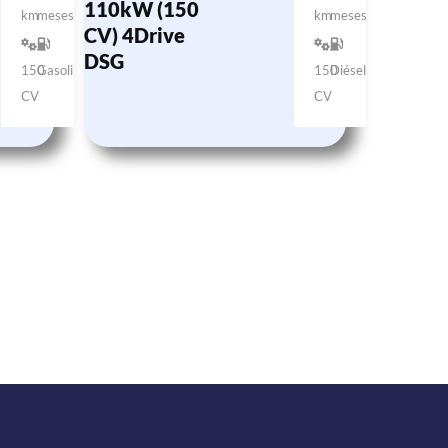
110kW (150
km
meses
km
meses
CV) 4Drive
DSG
150
Gasolina
150
Diésel
CV
CV