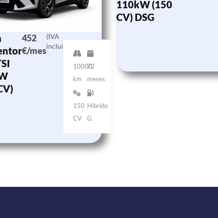
110kW (150
CV) DSG
a
(IVA
452
incluido)
entor
€/mes
TSI
10000
72
kW
km
meses
CV)
150
Híbrido
CV
G