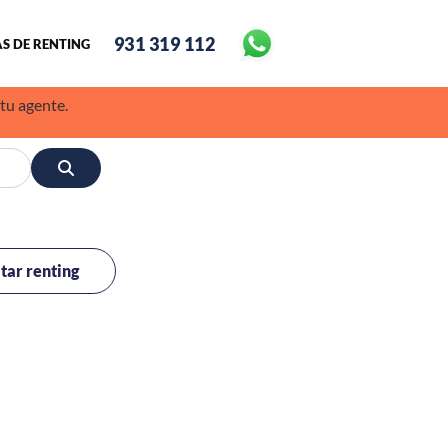
931 319 112
S DE RENTING
 tu agente.
itar renting