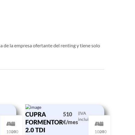
a de la empresa ofertante del renting y tiene solo
CUPRA
(IVA
510
ido)
incluido)
FORMENTOR
€/mes
2.0 TDI
10000
24
10000
24