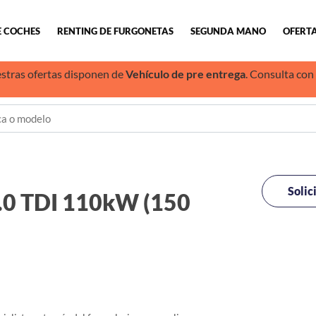
E COCHES
RENTING DE FURGONETAS
SEGUNDA MANO
OFERTA
stras ofertas disponen de
Vehículo de pre entrega
. Consulta con
Solic
 TDI 110kW (150