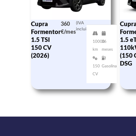
Cupra
(IVA
Cupr
360
incluido)
Formentor
Form
€/mes
1.5 TSI
1.5 e
10000
36
150 CV
110
km
meses
(2026)
(150 
DSG
150
Gasolina
CV