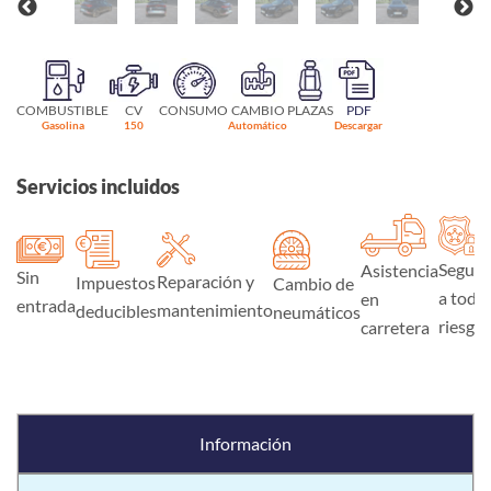
COMBUSTIBLE
CV
CONSUMO
CAMBIO
PLAZAS
PDF
Gasolina
150
Automático
Descargar
Servicios incluidos
Seguro
Asistencia
Sin
Reparación y
Impuestos
Cambio de
a todo
en
entrada
mantenimiento
deducibles
neumáticos
riesgo
carretera
Información