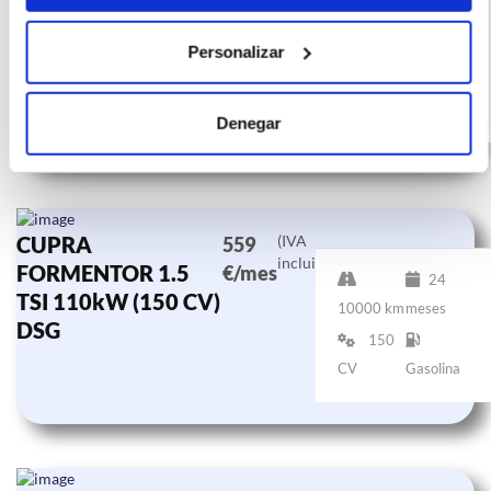
incluido)
1.5 eTSI 110kW
€/mes
10000
72
(150 CV) DSG
km
meses
Personalizar
150
CV
Híbrido G
Denegar
CUPRA
(IVA
559
incluido)
FORMENTOR 1.5
€/mes
24
TSI 110kW (150 CV)
10000 km
meses
DSG
150
CV
Gasolina