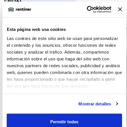
(2026)
km
meses
150
CV
Gasolina
Esta página web usa cookies
Las cookies de este sitio web se usan para personalizar
el contenido y los anuncios, ofrecer funciones de redes
sociales y analizar el tráfico. Además, compartimos
información sobre el uso que haga del sitio web con
nuestros partners de redes sociales, publicidad y análisis
web, quienes pueden combinarla con otra información que
les haya proporcionado o que hayan recopilado a partir
del uso que haya hecho de sus servicios.
Mostrar detalles
Permitir todas
Cupra Formentor
(IVA
452