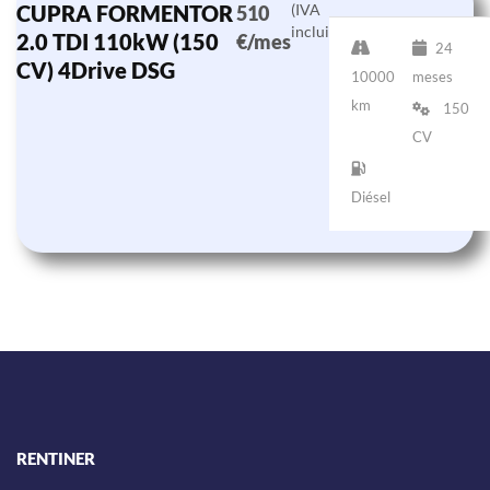
CUPRA FORMENTOR
(IVA
510
incluido)
2.0 TDI 110kW (150
€/mes
24
CV) 4Drive DSG
10000
meses
km
150
CV
Diésel
RENTINER