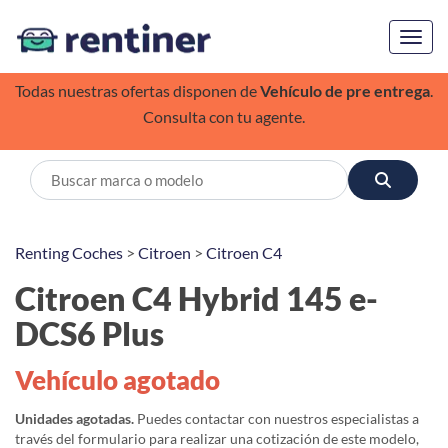
Toggl
Todas nuestras ofertas disponen de
Vehículo de pre entrega
.
Consulta con tu agente.
Renting Coches
>
Citroen
>
Citroen C4
Citroen C4 Hybrid 145 e-
DCS6 Plus
Vehículo agotado
Unidades agotadas.
Puedes contactar con nuestros especialistas a
través del formulario para realizar una cotización de este modelo,