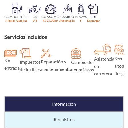
COMBUSTIBLE
CV
CONSUMO
CAMBIO
PLAZAS
PDF
Híbrido Gasolina
145
4,7L/100km
Automático
5
Descargar
Servicios incluidos
Seguro
Asistencia
Sin
Reparación y
Impuestos
Cambio de
a todo
en
entrada
mantenimiento
deducibles
neumáticos
riesgo
carretera
Información
Requisitos