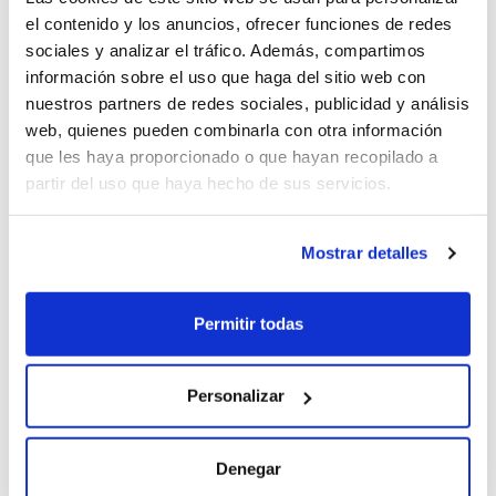
Extras
el contenido y los anuncios, ofrecer funciones de redes
sociales y analizar el tráfico. Además, compartimos
información sobre el uso que haga del sitio web con
nuestros partners de redes sociales, publicidad y análisis
web, quienes pueden combinarla con otra información
Opiniones
que les haya proporcionado o que hayan recopilado a
Diego López (2022-06-14)
partir del uso que haya hecho de sus servicios.
Mostrar detalles
Es muy caro para lo que ofrece y su mantenimiento es muy
costoso
Permitir todas
Personalizar
Miguel Moises (2022-02-11)
Denegar
No es perfecto pero es un coche muy cómodo para viajar