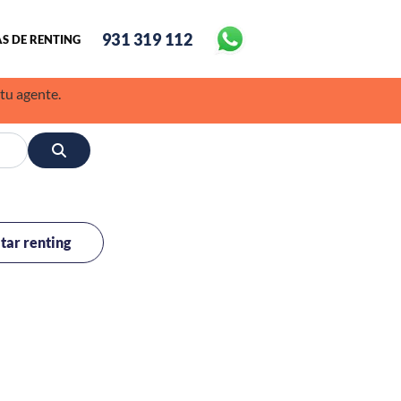
931 319 112
S DE RENTING
 tu agente.
itar renting