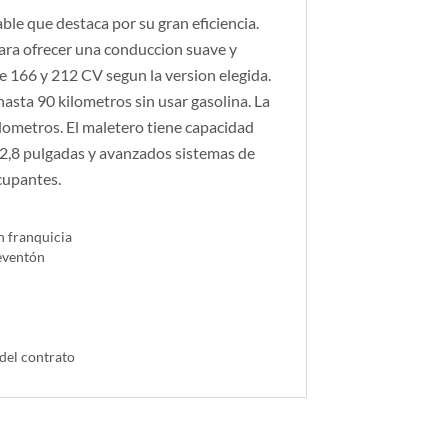
le que destaca por su gran eficiencia.
ara ofrecer una conduccion suave y
e 166 y 212 CV segun la version elegida.
asta 90 kilometros sin usar gasolina. La
lometros. El maletero tiene capacidad
e 12,8 pulgadas y avanzados sistemas de
cupantes.
n franquicia
reventón
 del contrato