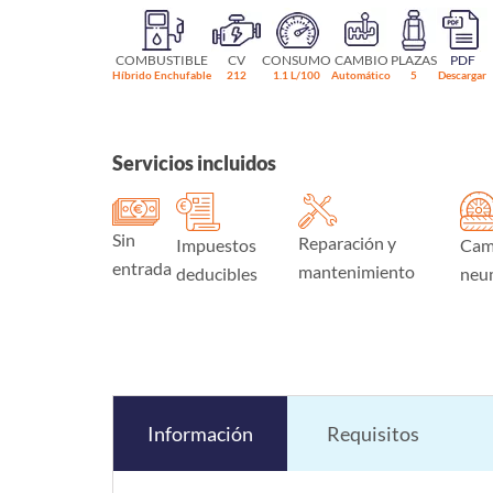
COMBUSTIBLE
CV
CONSUMO
CAMBIO
PLAZAS
PDF
Híbrido Enchufable
212
1.1 L/100
Automático
5
Descargar
Servicios incluidos
Sin
Reparación y
Impuestos
Cam
entrada
mantenimiento
deducibles
neu
Información
Requisitos