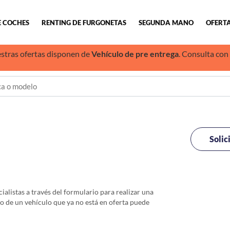
E COCHES
RENTING DE FURGONETAS
SEGUNDA MANO
OFERTA
stras ofertas disponen de
Vehículo de pre entrega
. Consulta con
Solic
alistas a través del formulario para realizar una
io de un vehículo que ya no está en oferta puede