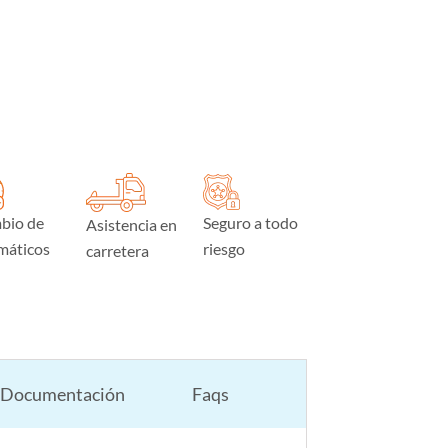
bio de
Seguro a todo
Asistencia en
máticos
riesgo
carretera
Documentación
Faqs