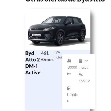
Byd
(IVA
461
incluido)
Atto 2
€/mes
72
DM-i
10000
meses
Active
km
166 CV
Híbrido
E