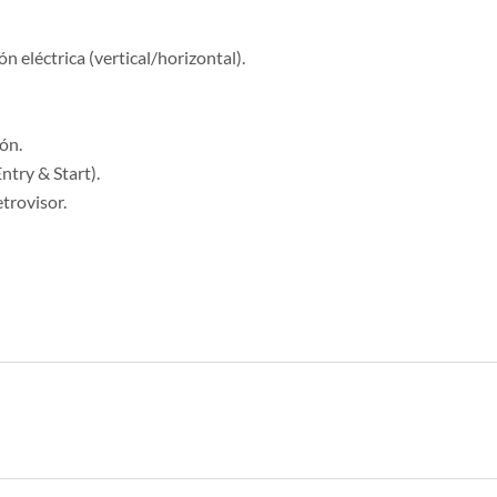
ón eléctrica (vertical/horizontal).
ión.
ntry & Start).
etrovisor.