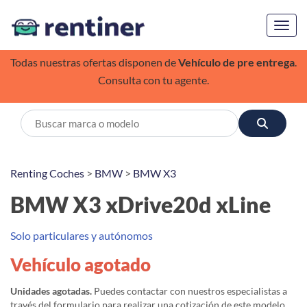
Toggl
Todas nuestras ofertas disponen de
Vehículo de pre entrega
.
Consulta con tu agente.
Renting Coches
>
BMW
>
BMW X3
BMW X3 xDrive20d xLine
Solo particulares y autónomos
Vehículo agotado
Unidades agotadas.
Puedes contactar con nuestros especialistas a
través del formulario para realizar una cotización de este modelo,