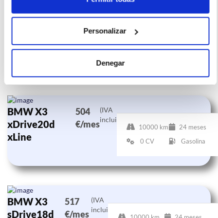
obtenida de la empresa ofertante del renting y tiene solo
efectos informativos no contractuales.
Personalizar
Denegar
Otras ofertas de BMW X3
BMW X3
(IVA
504
incluido)
xDrive20d
€/mes
10000 km
24 meses
xLine
0 CV
Gasolina
BMW X3
(IVA
517
incluido)
sDrive18d
€/mes
10000 km
24 meses