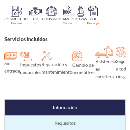
COMBUSTIBLE
CV
CONSUMO
CAMBIO
PLAZAS
PDF
Gasolina
0
Manual
Descargar
Servicios incluidos
Seguro
Asistencia
Sin
Reparación y
Impuestos
Cambio de
a todo
en
entrada
mantenimiento
deducibles
neumáticos
riesgo
carretera
Información
Requisitos