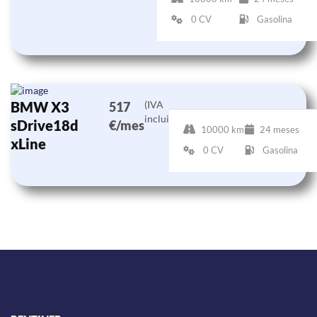
0 CV
Gasolina
BMW X3
(IVA
517
incluido)
sDrive18d
€/mes
10000 km
24 meses
xLine
0 CV
Gasolina