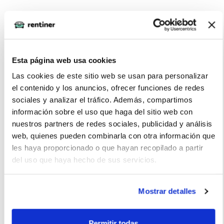
Andy Gonzalez (2022-12-05)
Gran coche para los que quieren un poco de lujo. Caro
Esta página web usa cookies
Las cookies de este sitio web se usan para personalizar
el contenido y los anuncios, ofrecer funciones de redes
sociales y analizar el tráfico. Además, compartimos
información sobre el uso que haga del sitio web con
Anita (2022-05-02)
nuestros partners de redes sociales, publicidad y análisis
web, quienes pueden combinarla con otra información que
Me gusta el diseño exterior es moderno y deportivo
les haya proporcionado o que hayan recopilado a partir
del uso que haya hecho de sus servicios.
Mostrar detalles
La imagen del coche puede no coincidir con el vehículo
ofertado. Los datos y la información publicada ha sido
Permitir todas