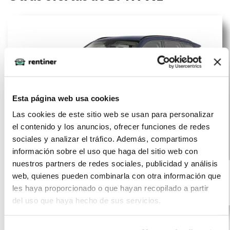
Esta página web usa cookies
Las cookies de este sitio web se usan para personalizar
el contenido y los anuncios, ofrecer funciones de redes
sociales y analizar el tráfico. Además, compartimos
información sobre el uso que haga del sitio web con
BMW X1
(IVA
574
nuestros partners de redes sociales, publicidad y análisis
incluido)
sDrive 20d
€/mes
10000 km
72 meses
web, quienes pueden combinarla con otra información que
les haya proporcionado o que hayan recopilado a partir
163 CV
Híbrido D
del uso que haya hecho de sus servicios.