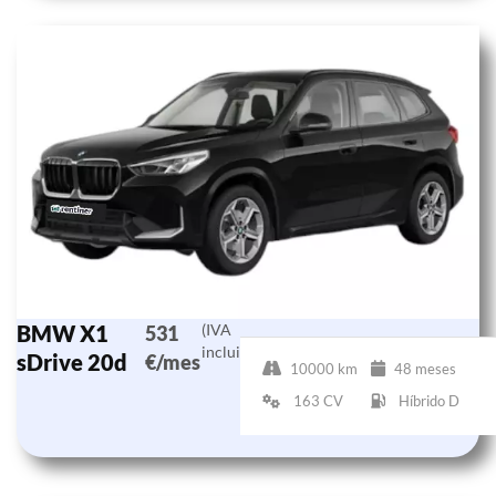
BMW X1
(IVA
531
incluido)
sDrive 20d
€/mes
10000 km
48 meses
163 CV
Híbrido D