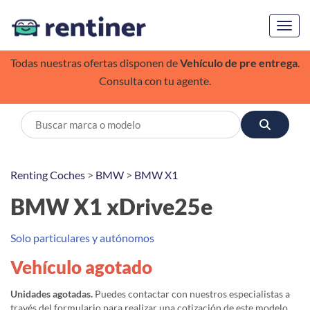
Toggl
Todas nuestras ofertas disponen de
Vehículo de pre entrega
.
Consulta con tu agente.
Renting Coches
>
BMW
>
BMW X1
BMW X1 xDrive25e
Solo particulares y autónomos
Vehículo agotado
Unidades agotadas.
Puedes contactar con nuestros especialistas a
través del formulario para realizar una cotización de este modelo,