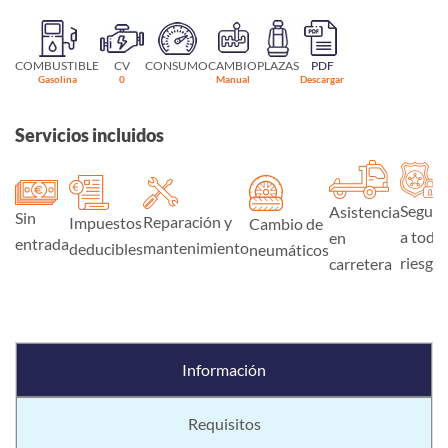
COMBUSTIBLE
CV
CONSUMO
CAMBIO
PLAZAS
PDF
Gasolina
0
Manual
Descargar
Servicios incluidos
Seguro
Asistencia
Sin
Reparación y
Impuestos
Cambio de
a todo
en
entrada
mantenimiento
deducibles
neumáticos
riesgo
carretera
Información
Requisitos