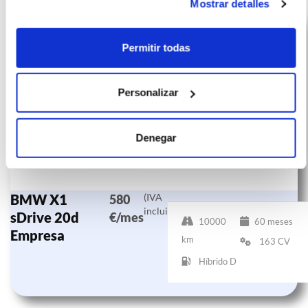
Mostrar detalles
Permitir todas
Personalizar
Denegar
BMW X1
(IVA
580
incluido)
sDrive 20d
€/mes
10000
60 meses
Empresa
km
163 CV
Híbrido D