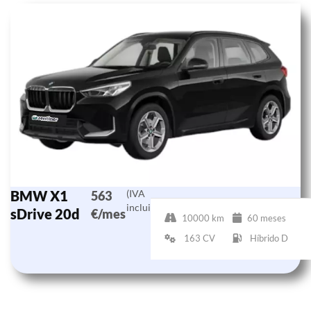
BMW X1
(IVA
563
incluido)
sDrive 20d
€/mes
10000 km
60 meses
163 CV
Híbrido D