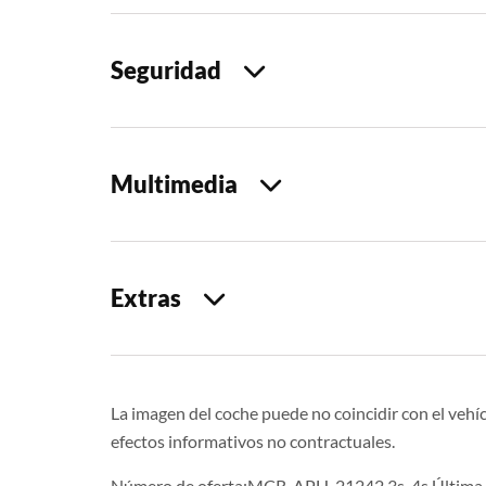
Seguridad
Multimedia
Extras
La imagen del coche puede no coincidir con el vehíc
efectos informativos no contractuales.
Número de oferta:MCR-APH-21242 3s-4s Última a