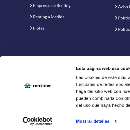
Empresas de Renting
Aviso 
Renting a Medida
Políti
Flotas
Políti
Esta página web usa cook
Las cookies de este sitio 
Proyecto financiado por la Empresa Nacional de Inno
funciones de redes sociale
haga del sitio web con nue
pueden combinarla con otr
del uso que haya hecho de
Copyright © 2019-2026 Rentiner. Comparador de ren
Vehículos disponibles para entrega en España Peníns
Mostrar detalles