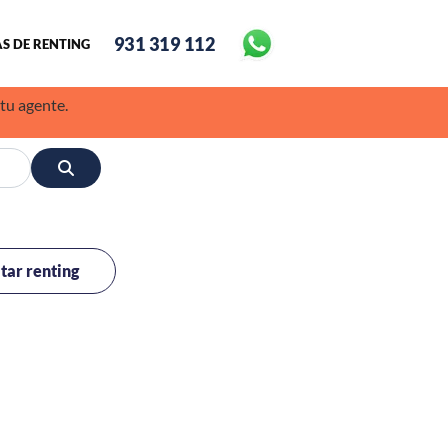
931 319 112
S DE RENTING
 tu agente.
itar renting