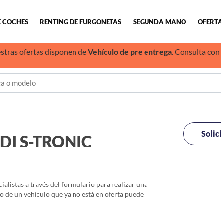
E COCHES
RENTING DE FURGONETAS
SEGUNDA MANO
OFERTA
stras ofertas disponen de
Vehículo de pre entrega
. Consulta con
Solic
TDI S-TRONIC
alistas a través del formulario para realizar una
io de un vehículo que ya no está en oferta puede