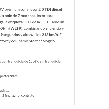
UV premium con motor
2.0 TDI diésel
S tronic de 7 marchas
. Incorpora
rga la
etiqueta ECO
de la DGT. Tiene un
00 km (WLTP)
, combinando eficiencia y
 9 segundos
y alcanza los
213 km/h
. El
onfort y equipamiento tecnológico
 con franquicia de 150€ o sin franquicia
 preferentes.
tiva..
 al finalizar el contrato