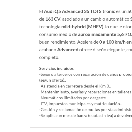
El
Audi Q5 Advanced 35 TDI S tronic
es un S
de 163 CV
, asociado a un cambio automático
tecnología
mild-hybrid (MHEV)
, lo que le oto
consumo medio de
aproximadamente 5,6 l/1
buen rendimiento. Acelera de
0 a 100 km/h en
acabado
Advanced
ofrece diseño elegante, c
completo.
Servicios incluidos
-Seguro a terceros con reparación de daños propios
(según oferta)..
-Asistencia en carretera desde el Km 0..
-Mantenimiento, averías y reparaciones en talleres
-Neumáticos ilimitados por desgaste..
-ITV, impuestos municipales y matriculación..
-Gestión y reclamación de multas por vía administra
-Se aplica un mes de fianza (cuota sin iva) a devolver