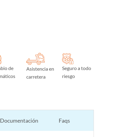
bio de
Seguro a todo
Asistencia en
máticos
riesgo
carretera
Documentación
Faqs