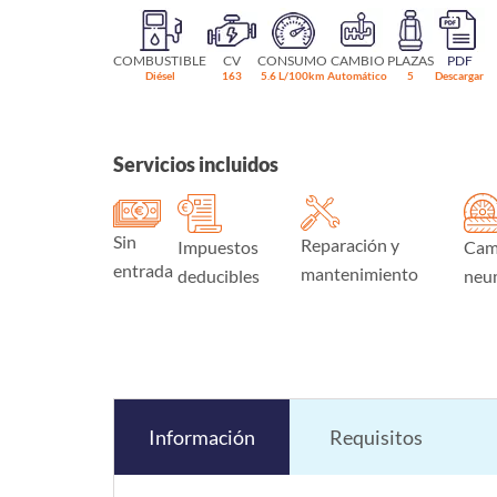
COMBUSTIBLE
CV
CONSUMO
CAMBIO
PLAZAS
PDF
Diésel
163
5.6 L/100km
Automático
5
Descargar
Servicios incluidos
Sin
Reparación y
Impuestos
Cam
entrada
mantenimiento
deducibles
neu
Información
Requisitos