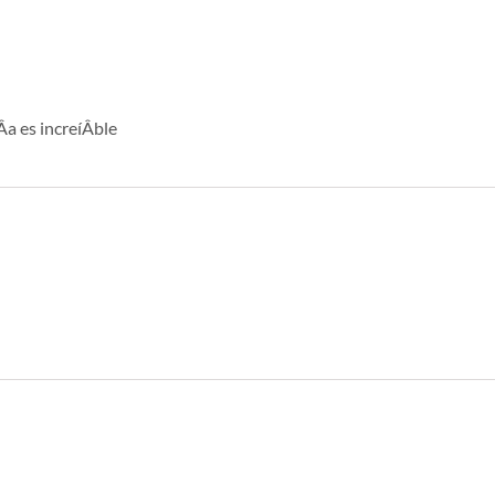
a es increíÂ­ble