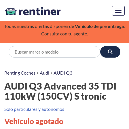
Toggl
Todas nuestras ofertas disponen de
Vehículo de pre entrega
.
Consulta con tu agente.
Renting Coches
>
Audi
>
AUDI Q3
AUDI Q3 Advanced 35 TDI
110kW (150CV) S tronic
Solo particulares y autónomos
Vehículo agotado