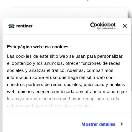
Esta página web usa cookies
Las cookies de este sitio web se usan para personalizar
el contenido y los anuncios, ofrecer funciones de redes
sociales y analizar el tráfico. Además, compartimos
información sobre el uso que haga del sitio web con
nuestros partners de redes sociales, publicidad y análisis
AUDI Q3
(IVA
570
web, quienes pueden combinarla con otra información que
incluido)
Advanced TFSI
€/mes
les haya proporcionado o que hayan recopilado a partir
10000
72
110 kW S tronic
del uso que haya hecho de sus servicios.
km
meses
150
Híbrido
CV
G
Mostrar detalles