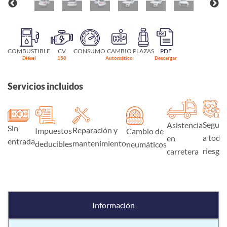
COMBUSTIBLE
CV
CONSUMO
CAMBIO
PLAZAS
PDF
Diésel
150
Automático
Descargar
Servicios incluidos
Seguro
Asistencia
Sin
Reparación y
Impuestos
Cambio de
a todo
en
entrada
mantenimiento
deducibles
neumáticos
riesgo
carretera
Información