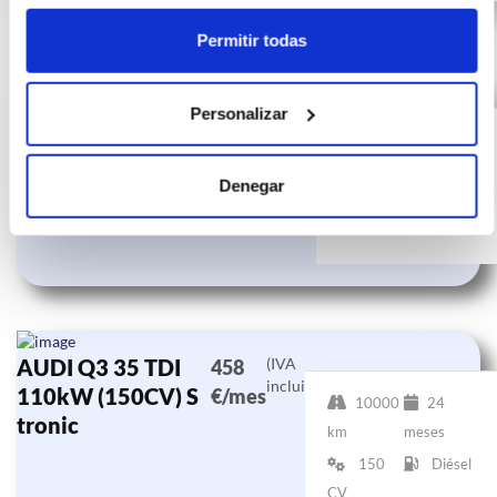
Permitir todas
AUDI Q3 S line 35
(IVA
473
Personalizar
incluido)
TDI 110kW
€/mes
24
(150CV) S tronic
10000 km
meses
Denegar
150
Diésel
CV
AUDI Q3 35 TDI
(IVA
458
incluido)
110kW (150CV) S
€/mes
10000
24
tronic
km
meses
150
Diésel
CV