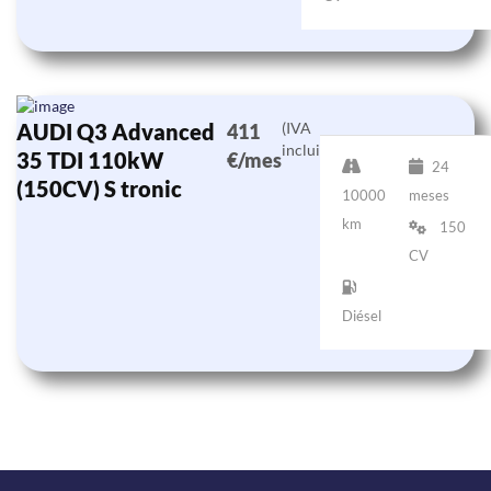
AUDI Q3 Advanced
(IVA
411
incluido)
35 TDI 110kW
€/mes
24
(150CV) S tronic
10000
meses
km
150
CV
Diésel