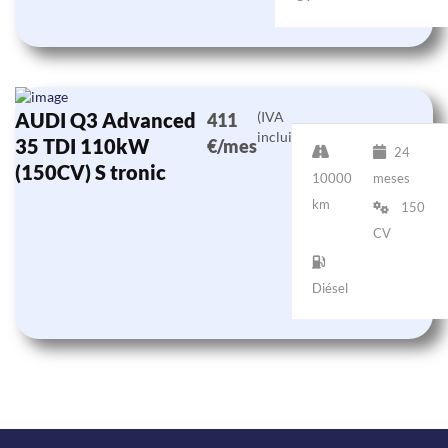
AUDI Q3 Advanced
(IVA
411
incluido)
35 TDI 110kW
€/mes
24
(150CV) S tronic
10000
meses
km
150
CV
Diésel