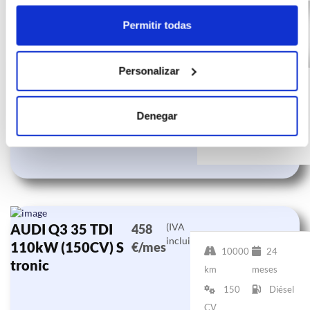
Permitir todas
AUDI Q3 S line 35
(IVA
473
Personalizar
incluido)
TDI 110kW
€/mes
24
(150CV) S tronic
10000 km
meses
Denegar
150
Diésel
CV
AUDI Q3 35 TDI
(IVA
458
incluido)
110kW (150CV) S
€/mes
10000
24
tronic
km
meses
150
Diésel
CV