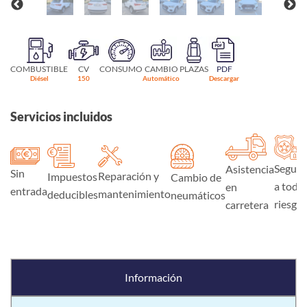
COMBUSTIBLE
CV
CONSUMO
CAMBIO
PLAZAS
PDF
Diésel
150
Automático
Descargar
Servicios incluidos
Seguro
Asistencia
Sin
Reparación y
Impuestos
Cambio de
a todo
en
entrada
mantenimiento
deducibles
neumáticos
riesgo
carretera
Información