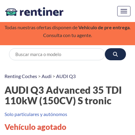
Toggl
Todas nuestras ofertas disponen de
Vehículo de pre entrega
.
Consulta con tu agente.
Renting Coches
>
Audi
>
AUDI Q3
AUDI Q3 Advanced 35 TDI
110kW (150CV) S tronic
Solo particulares y autónomos
Vehículo agotado