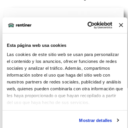
Esta página web usa cookies
Las cookies de este sitio web se usan para personalizar
el contenido y los anuncios, ofrecer funciones de redes
sociales y analizar el tráfico. Además, compartimos
información sobre el uso que haga del sitio web con
nuestros partners de redes sociales, publicidad y análisis
AUDI Q3
(IVA
570
web, quienes pueden combinarla con otra información que
incluido)
Advanced TFSI
€/mes
les haya proporcionado o que hayan recopilado a partir
10000
72
110 kW S tronic
del uso que haya hecho de sus servicios.
km
meses
150
Híbrido
CV
G
Mostrar detalles