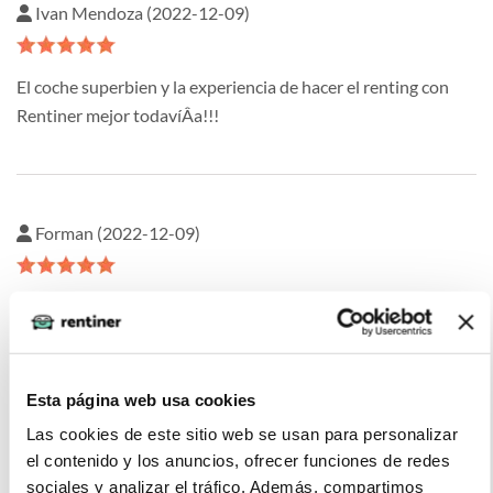
Ivan Mendoza (2022-12-09)
El coche superbien y la experiencia de hacer el renting con
Rentiner mejor todavíÂ­a!!!
Forman (2022-12-09)
Super contento con el Audi Q2, buen motor, cómodo,
maletero bien. Cumple expectativas.
Esta página web usa cookies
Las cookies de este sitio web se usan para personalizar
Ana Rodríguez (2022-06-14)
el contenido y los anuncios, ofrecer funciones de redes
sociales y analizar el tráfico. Además, compartimos