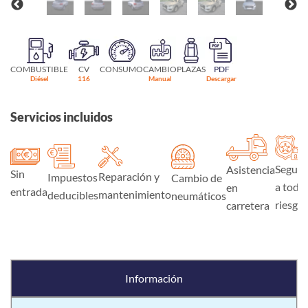
COMBUSTIBLE
CV
CONSUMO
CAMBIO
PLAZAS
PDF
Diésel
116
Manual
Descargar
Servicios incluidos
Seguro
Asistencia
Sin
Reparación y
Impuestos
Cambio de
a todo
en
entrada
mantenimiento
deducibles
neumáticos
riesgo
carretera
Información