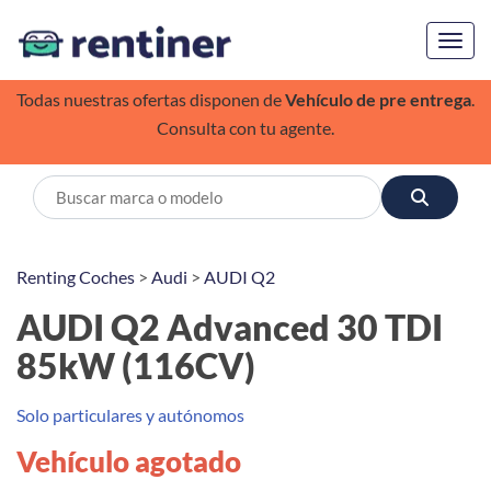
Toggl
Todas nuestras ofertas disponen de
Vehículo de pre entrega
.
Consulta con tu agente.
Renting Coches
>
Audi
>
AUDI Q2
AUDI Q2 Advanced 30 TDI
85kW (116CV)
Solo particulares y autónomos
Vehículo agotado