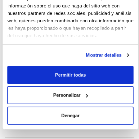
información sobre el uso que haga del sitio web con
Gran desempeño y gran conectividad
nuestros partners de redes sociales, publicidad y análisis
web, quienes pueden combinarla con otra información que
les haya proporcionado o que hayan recopilado a partir
del uso que haya hecho de sus servicios.
Francisco Martínez (2022-02-02)
Mostrar detalles
Muchos extras
Permitir todas
Personalizar
La imagen del coche puede no coincidir con el vehículo
ofertado. Los datos y la información publicada ha sido
obtenida de la empresa ofertante del renting y tiene solo
Denegar
efectos informativos no contractuales.