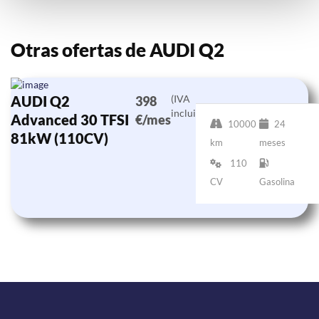
Otras ofertas de AUDI Q2
AUDI Q2
(IVA
398
incluido)
Advanced 30 TFSI
€/mes
10000
24
81kW (110CV)
km
meses
110
CV
Gasolina