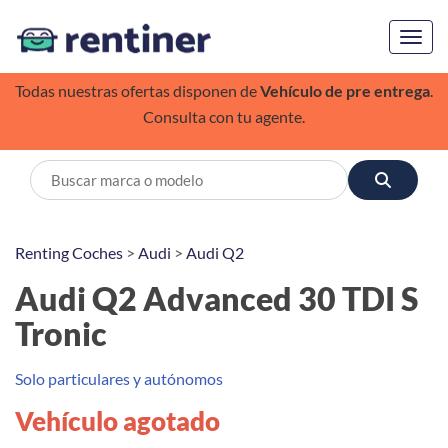
Toggl
Todas nuestras ofertas disponen de
Vehículo de pre entrega
.
Consulta con tu agente.
Renting Coches
>
Audi
>
Audi Q2
Audi Q2 Advanced 30 TDI S
Tronic
Solo particulares y autónomos
Vehículo agotado