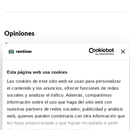
Opiniones
Ivan Mendoza (2022-12-09)
El coche superbien y la experiencia de hacer el renting con
Rentiner mejor todavíÂ­a!!!
Esta página web usa cookies
Las cookies de este sitio web se usan para personalizar
el contenido y los anuncios, ofrecer funciones de redes
sociales y analizar el tráfico. Además, compartimos
información sobre el uso que haga del sitio web con
Forman (2022-12-09)
nuestros partners de redes sociales, publicidad y análisis
web, quienes pueden combinarla con otra información que
Super contento con el Audi Q2, buen motor, cómodo,
les haya proporcionado o que hayan recopilado a partir
maletero bien. Cumple expectativas.
del uso que haya hecho de sus servicios.