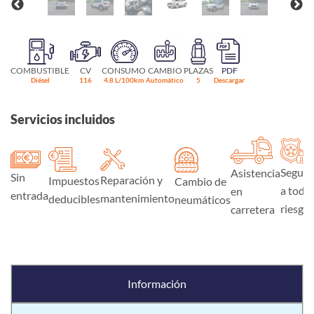
COMBUSTIBLE
CV
CONSUMO
CAMBIO
PLAZAS
PDF
Diésel
116
4.8 L/100km
Automático
5
Descargar
Servicios incluidos
Seguro
Asistencia
Sin
Reparación y
Impuestos
Cambio de
a todo
en
entrada
mantenimiento
deducibles
neumáticos
riesgo
carretera
Información