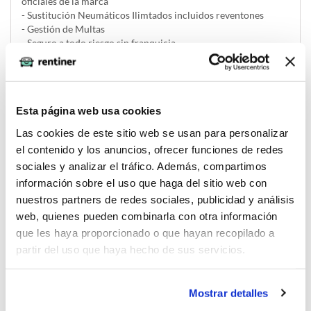
oficiales de la marca
- Sustitución Neumáticos Ilimtados incluidos reventones
- Gestión de Multas
- Seguro a todo riesgo sin franquicia
- Se aplica 1 mes de fianza (una cuota sin iva) a devolver al
finalizar el contrato
Esta página web usa cookies
Las cookies de este sitio web se usan para personalizar
el contenido y los anuncios, ofrecer funciones de redes
Solicitar renting
sociales y analizar el tráfico. Además, compartimos
información sobre el uso que haga del sitio web con
nuestros partners de redes sociales, publicidad y análisis
La imagen del coche puede no coincidir con el vehículo
web, quienes pueden combinarla con otra información
ofertado. Los datos y la información publicada ha sido
que les haya proporcionado o que hayan recopilado a
obtenida de la empresa ofertante del renting y tiene solo
partir del uso que haya hecho de sus servicios.
efectos informativos no contractuales.
Mostrar detalles