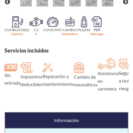
COMBUSTIBLE
CV
CONSUMO
CAMBIO
PLAZAS
PDF
Gasolina
0
Automático
Descargar
Servicios incluidos
Seguro
Asistencia
Sin
Reparación y
Impuestos
Cambio de
a todo
en
entrada
mantenimiento
deducibles
neumáticos
riesgo
carretera
Información