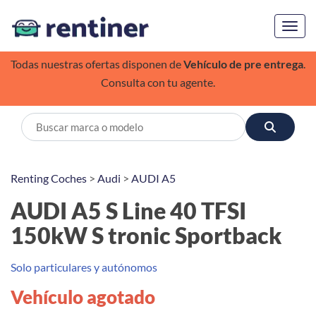
Toggl
Todas nuestras ofertas disponen de
Vehículo de pre entrega
.
Consulta con tu agente.
Renting Coches
>
Audi
>
AUDI A5
AUDI A5 S Line 40 TFSI
150kW S tronic Sportback
Solo particulares y autónomos
Vehículo agotado