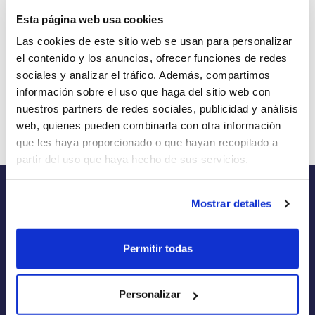
obtenida de la empresa ofertante del renting y tiene solo
Esta página web usa cookies
efectos informativos no contractuales.
Las cookies de este sitio web se usan para personalizar
el contenido y los anuncios, ofrecer funciones de redes
Número de oferta:RTR--16002 10s-12s Última actualización:
sociales y analizar el tráfico. Además, compartimos
2023-06-21
información sobre el uso que haga del sitio web con
nuestros partners de redes sociales, publicidad y análisis
web, quienes pueden combinarla con otra información
que les haya proporcionado o que hayan recopilado a
partir del uso que haya hecho de sus servicios.
Mostrar detalles
RENTINER
Permitir todas
Renting de Coches
Renting de Furgonetas
Personalizar