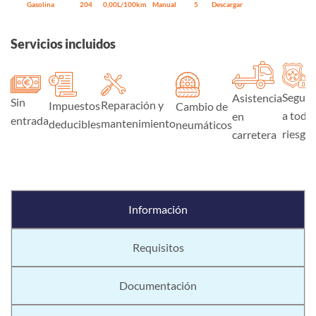
Gasolina
204
0,00L/100km
Manual
5
Descargar
Servicios incluidos
Seguro
Asistencia
Sin
Reparación y
Impuestos
Cambio de
a todo
en
entrada
mantenimiento
deducibles
neumáticos
riesgo
carretera
Información
Requisitos
Documentación