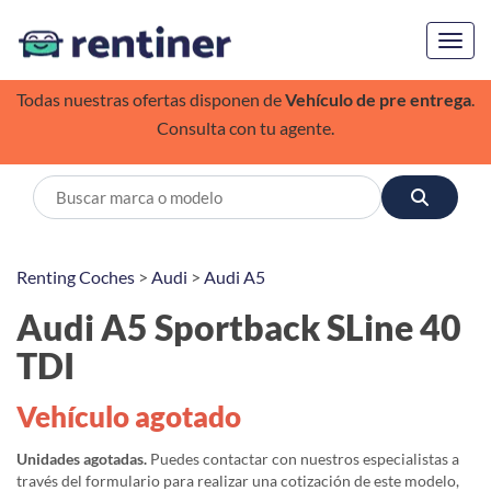
Toggl
Todas nuestras ofertas disponen de
Vehículo de pre entrega
.
Consulta con tu agente.
Renting Coches
>
Audi
>
Audi A5
Audi A5 Sportback SLine 40
TDI
Vehículo agotado
Unidades agotadas.
Puedes contactar con nuestros especialistas a
través del formulario para realizar una cotización de este modelo,