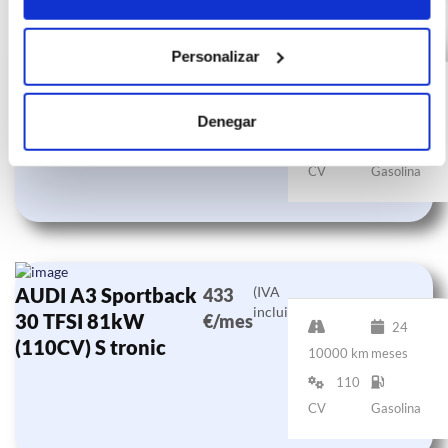
AUDI A3 Sportback
(IVA
Personalizar
433
incluido)
30 TFSI 81kW
€/mes
24
(110CV) S tronic
10000 km
meses
Denegar
110
CV
Gasolina
AUDI A3 Sportback
(IVA
433
incluido)
30 TFSI 81kW
€/mes
24
(110CV) S tronic
10000 km
meses
110
CV
Gasolina