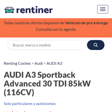
Toggl
Todas nuestras ofertas disponen de
Vehículo de pre entrega
.
Consulta con tu agente.
Renting Coches
>
Audi
>
AUDI A3
AUDI A3 Sportback
Advanced 30 TDI 85kW
(116CV)
Solo particulares y autónomos