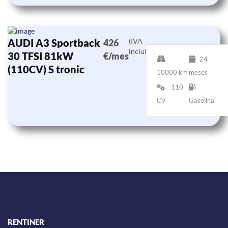
AUDI A3 Sportback
(IVA
426
incluido)
30 TFSI 81kW
€/mes
24
(110CV) S tronic
10000 km
meses
110
CV
Gasolina
RENTINER