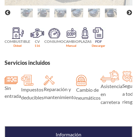
COMBUSTIBLE
CV
CONSUMO
CAMBIO
PLAZAS
PDF
Diésel
116
Manual
Descargar
Servicios incluidos
Seguro
Asistencia
Sin
Reparación y
Impuestos
Cambio de
a todo
en
entrada
mantenimiento
deducibles
neumáticos
riesgo
carretera
Información