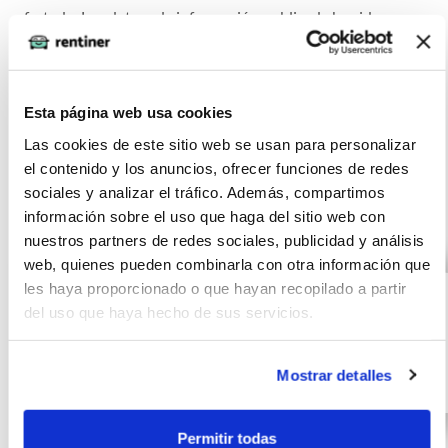
ofertado. Los datos y la información publicada ha sido
obtenida de la empresa ofertante del renting y tiene solo
efectos informativos no contractuales.
Esta página web usa cookies
Las cookies de este sitio web se usan para personalizar
el contenido y los anuncios, ofrecer funciones de redes
Otras ofertas de AUDI A3
sociales y analizar el tráfico. Además, compartimos
información sobre el uso que haga del sitio web con
nuestros partners de redes sociales, publicidad y análisis
web, quienes pueden combinarla con otra información que
AUDI A3
(IVA
425
incluido)
les haya proporcionado o que hayan recopilado a partir
Sportback 30 TDI
€/mes
10000
24
del uso que haya hecho de sus servicios.
85kW (116CV)
km
meses
116
Diésel
Mostrar detalles
CV
Permitir todas