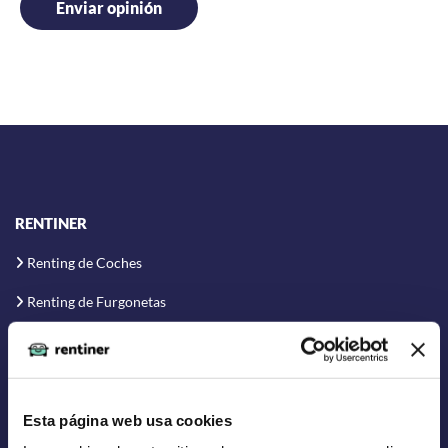
RENTINER
Renting de Coches
Renting de Furgonetas
Renting Flexible
Renting Corto Plazo
Renting Coche Eléctrico
Esta página web usa cookies