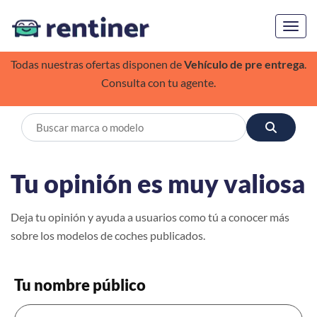
Toggl
Todas nuestras ofertas disponen de
Vehículo de pre entrega
.
Consulta con tu agente.
Tu opinión es muy valiosa
Deja tu opinión y ayuda a usuarios como tú a conocer más
sobre los modelos de coches publicados.
Tu nombre público