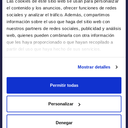
Las cookies de este sitio web se usan para personalizar
Empresas de Renting
el contenido y los anuncios, ofrecer funciones de redes
Renting a Medida
sociales y analizar el tráfico. Además, compartimos
información sobre el uso que haga del sitio web con
Flotas
nuestros partners de redes sociales, publicidad y análisis
web, quienes pueden combinarla con otra información
que les haya proporcionado o que hayan recopilado a
partir del uso que haya hecho de sus servicios.
Quiénes Somos
Mostrar detalles
Cómo funciona
Blog
Permitir todas
FAQs
Calculadora de Renting
Personalizar
Aviso Legal
Denegar
Política de Privacidad