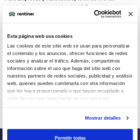
personalizadas como el Hyundai ¡10 Em, combina ahorro y
rendimiento para mantener tu negocio en movimiento y el
renting barato por el plazo que necesites.
Esta página web usa cookies
¿Buscas más opciones?. Visita nuestro sitio web, sección
Las cookies de este sitio web se usan para personalizar
Renting ofertas especiales
y descubre todas las ofertas
el contenido y los anuncios, ofrecer funciones de redes
disponibles.
sociales y analizar el tráfico. Además, compartimos
información sobre el uso que haga del sitio web con
nuestros partners de redes sociales, publicidad y análisis
web, quienes pueden combinarla con otra información
que les haya proporcionado o que hayan recopilado a
partir del uso que haya hecho de sus servicios.
Mostrar detalles
Permitir todas