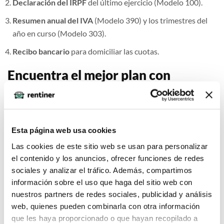
Declaración del IRPF
del último ejercicio (Modelo 100).
Resumen anual del IVA
(Modelo 390) y los trimestres del
año en curso (Modelo 303).
Recibo bancario
para domiciliar las cuotas.
Encuentra el mejor plan con
Rentiner
En nuestro comparador analizamos en tiempo real las ofertas
de los principales proveedores, como
Banc Sabadell
o
Esta página web usa cookies
Santander
, para garantizarte el precio más competitivo del
Las cookies de este sitio web se usan para personalizar
mercado. Ya sea que necesites un SUV para visitas
el contenido y los anuncios, ofrecer funciones de redes
comerciales o una furgoneta para repartos, filtramos los
sociales y analizar el tráfico. Además, compartimos
resultados por disponibilidad inmediata y kilometraje
información sobre el uso que haga del sitio web con
flexible.
nuestros partners de redes sociales, publicidad y análisis
web, quienes pueden combinarla con otra información
¿Buscas un coche que impulse tu actividad profesional?
Usa
que les haya proporcionado o que hayan recopilado a
el buscador de Rentiner ahora y descubre cómo el renting