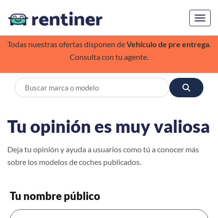
Toggl
Todas nuestras ofertas disponen de
Vehículo de pre entrega
.
Consulta con tu agente.
Tu opinión es muy valiosa
Deja tu opinión y ayuda a usuarios como tú a conocer más
sobre los modelos de coches publicados.
Tu nombre público