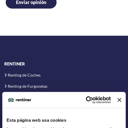
RENTINER
Renting de Coches
Renting de Furgonetas
Renting Flexible
Renting Corto Plazo
Renting Coche Eléctrico
Esta página web usa cookies