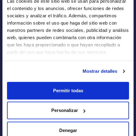
Las cookies de este sitio web se usan para personalizar
Empresas de Renting
el contenido y los anuncios, ofrecer funciones de redes
Renting a Medida
sociales y analizar el tráfico. Además, compartimos
información sobre el uso que haga del sitio web con
Flotas
nuestros partners de redes sociales, publicidad y análisis
web, quienes pueden combinarla con otra información
que les haya proporcionado o que hayan recopilado a
partir del uso que haya hecho de sus servicios.
Quiénes Somos
Mostrar detalles
Cómo funciona
Blog
Permitir todas
FAQs
Calculadora de Renting
Personalizar
Aviso Legal
Denegar
Política de Privacidad