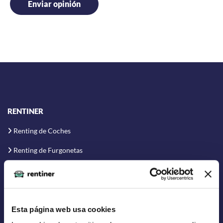
RENTINER
Renting de Coches
Renting de Furgonetas
Renting Flexible
Renting Corto Plazo
Renting Coche Eléctrico
Esta página web usa cookies