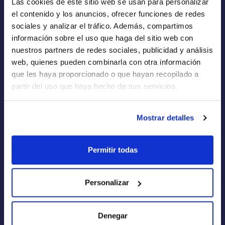
Las cookies de este sitio web se usan para personalizar
Empresas de Renting
el contenido y los anuncios, ofrecer funciones de redes
Renting a Medida
sociales y analizar el tráfico. Además, compartimos
información sobre el uso que haga del sitio web con
Flotas
nuestros partners de redes sociales, publicidad y análisis
web, quienes pueden combinarla con otra información
que les haya proporcionado o que hayan recopilado a
partir del uso que haya hecho de sus servicios.
Quiénes Somos
Mostrar detalles
Cómo funciona
Blog
Permitir todas
FAQs
Calculadora de Renting
Personalizar
Aviso Legal
Denegar
Política de Privacidad