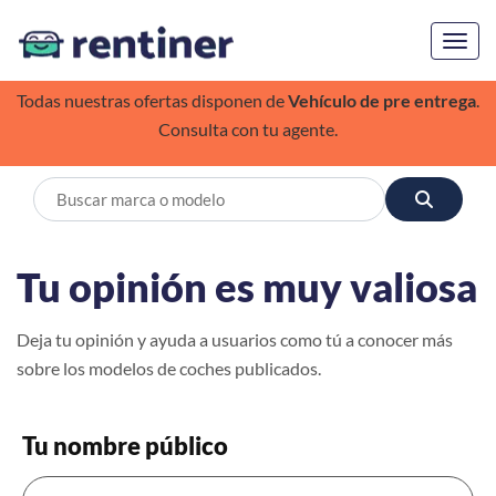
Toggl
Todas nuestras ofertas disponen de
Vehículo de pre entrega
.
Consulta con tu agente.
Tu opinión es muy valiosa
Deja tu opinión y ayuda a usuarios como tú a conocer más
sobre los modelos de coches publicados.
Tu nombre público