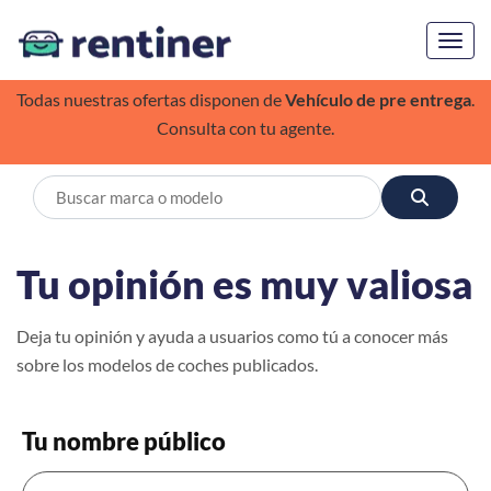
Toggl
Todas nuestras ofertas disponen de
Vehículo de pre entrega
.
Consulta con tu agente.
Tu opinión es muy valiosa
Deja tu opinión y ayuda a usuarios como tú a conocer más
sobre los modelos de coches publicados.
Tu nombre público