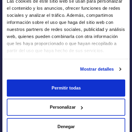
Las cookies de este sitio web se usan para personalizar
Empresas de Renting
el contenido y los anuncios, ofrecer funciones de redes
Renting a Medida
sociales y analizar el tráfico. Además, compartimos
información sobre el uso que haga del sitio web con
Flotas
nuestros partners de redes sociales, publicidad y análisis
web, quienes pueden combinarla con otra información
que les haya proporcionado o que hayan recopilado a
partir del uso que haya hecho de sus servicios.
Quiénes Somos
Mostrar detalles
Cómo funciona
Blog
Permitir todas
FAQs
Calculadora de Renting
Personalizar
Aviso Legal
Denegar
Política de Privacidad