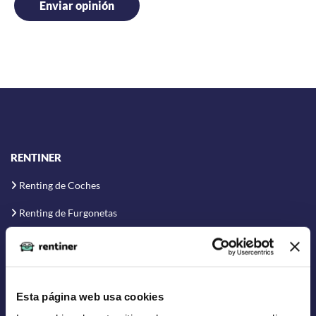
RENTINER
Renting de Coches
Renting de Furgonetas
Renting Flexible
Renting Corto Plazo
Renting Coche Eléctrico
Esta página web usa cookies