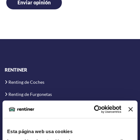
RENTINER
Renting de Coches
Renting de Furgonetas
Renting Flexible
Renting Corto Plazo
Renting Coche Eléctrico
Esta página web usa cookies