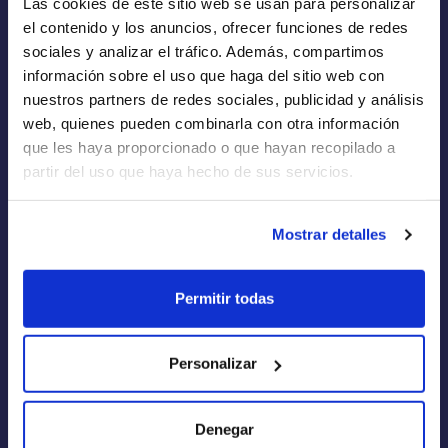
Las cookies de este sitio web se usan para personalizar
Empresas de Renting
el contenido y los anuncios, ofrecer funciones de redes
Renting a Medida
sociales y analizar el tráfico. Además, compartimos
información sobre el uso que haga del sitio web con
Flotas
nuestros partners de redes sociales, publicidad y análisis
web, quienes pueden combinarla con otra información
que les haya proporcionado o que hayan recopilado a
partir del uso que haya hecho de sus servicios.
Quiénes Somos
Mostrar detalles
Cómo funciona
Blog
Permitir todas
FAQs
Calculadora de Renting
Personalizar
Aviso Legal
Denegar
Política de Privacidad