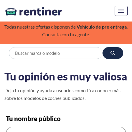
Toggl
Todas nuestras ofertas disponen de
Vehículo de pre entrega
.
Consulta con tu agente.
Tu opinión es muy valiosa
Deja tu opinión y ayuda a usuarios como tú a conocer más
sobre los modelos de coches publicados.
Tu nombre público