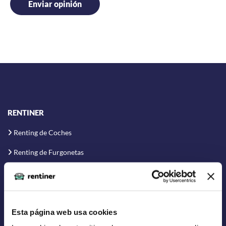
RENTINER
Renting de Coches
Renting de Furgonetas
Renting Flexible
Renting Corto Plazo
Renting Coche Eléctrico
Esta página web usa cookies