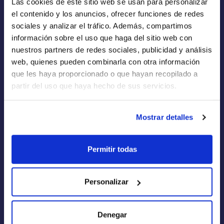
Las cookies de este sitio web se usan para personalizar
Empresas de Renting
el contenido y los anuncios, ofrecer funciones de redes
Renting a Medida
sociales y analizar el tráfico. Además, compartimos
información sobre el uso que haga del sitio web con
Flotas
nuestros partners de redes sociales, publicidad y análisis
web, quienes pueden combinarla con otra información
que les haya proporcionado o que hayan recopilado a
partir del uso que haya hecho de sus servicios.
Quiénes Somos
Mostrar detalles
Cómo funciona
Blog
Permitir todas
FAQs
Calculadora de Renting
Personalizar
Aviso Legal
Denegar
Política de Privacidad