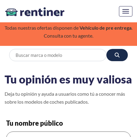
Toggl
Todas nuestras ofertas disponen de
Vehículo de pre entrega
.
Consulta con tu agente.
Tu opinión es muy valiosa
Deja tu opinión y ayuda a usuarios como tú a conocer más
sobre los modelos de coches publicados.
Tu nombre público