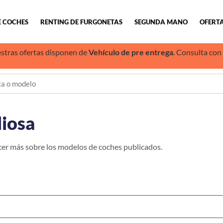
E COCHES
RENTING DE FURGONETAS
SEGUNDA MANO
OFERTA
stras ofertas disponen de
Vehículo de pre entrega
. Consulta con
liosa
cer más sobre los modelos de coches publicados.