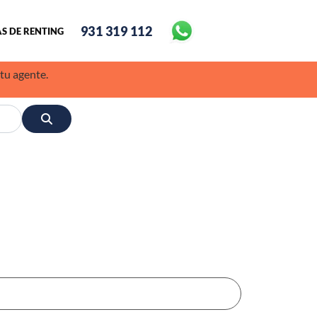
931 319 112
S DE RENTING
 tu agente.