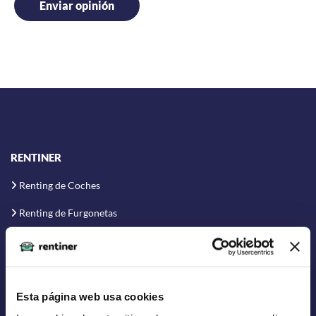
RENTINER
Renting de Coches
Renting de Furgonetas
Renting Flexible
Renting Corto Plazo
Renting Coche Eléctrico
Esta página web usa cookies