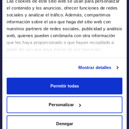
Las cookies de este sitio web se usan para personalizar
Empresas de Renting
el contenido y los anuncios, ofrecer funciones de redes
Renting a Medida
sociales y analizar el tráfico. Además, compartimos
información sobre el uso que haga del sitio web con
Flotas
nuestros partners de redes sociales, publicidad y análisis
web, quienes pueden combinarla con otra información
que les haya proporcionado o que hayan recopilado a
partir del uso que haya hecho de sus servicios.
Quiénes Somos
Mostrar detalles
Cómo funciona
Blog
Permitir todas
FAQs
Calculadora de Renting
Personalizar
Aviso Legal
Denegar
Política de Privacidad