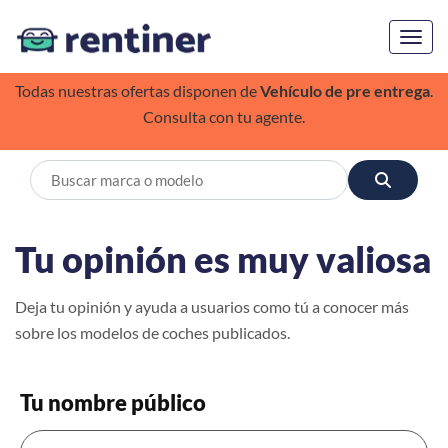
Toggl
Todas nuestras ofertas disponen de
Vehículo de pre entrega
.
Consulta con tu agente.
Tu opinión es muy valiosa
Deja tu opinión y ayuda a usuarios como tú a conocer más
sobre los modelos de coches publicados.
Tu nombre público