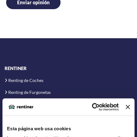
RENTINER
Renting de Coches
Renting de Furgonetas
Renting Flexible
Renting Corto Plazo
Renting Coche Eléctrico
Esta página web usa cookies