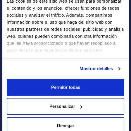
Las cookies de este sitio web se usan para personalizar
Empresas de Renting
el contenido y los anuncios, ofrecer funciones de redes
Renting a Medida
sociales y analizar el tráfico. Además, compartimos
información sobre el uso que haga del sitio web con
Flotas
nuestros partners de redes sociales, publicidad y análisis
web, quienes pueden combinarla con otra información
que les haya proporcionado o que hayan recopilado a
partir del uso que haya hecho de sus servicios.
Quiénes Somos
Mostrar detalles
Cómo funciona
Blog
Permitir todas
FAQs
Calculadora de Renting
Personalizar
Aviso Legal
Denegar
Política de Privacidad