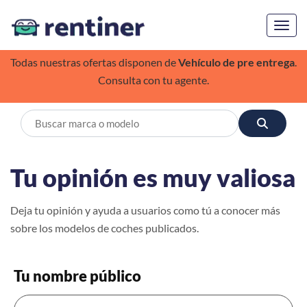
Toggl
Todas nuestras ofertas disponen de
Vehículo de pre entrega
.
Consulta con tu agente.
Tu opinión es muy valiosa
Deja tu opinión y ayuda a usuarios como tú a conocer más
sobre los modelos de coches publicados.
Tu nombre público